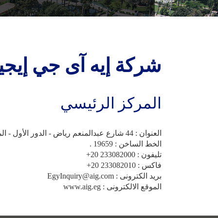
شركة إيه آى جي إيجي
المركز الرئيسي
العنوان : 44 شارع عبدالمنعم رياض - الدور الأول - المهندسين - الجيزة – مصر
الخط الساخن : 19659 .
تليفون : 233082000 20+
فاكس : 233082010 20+
بريد الكترونى : EgyInquiry@aig.com
الموقع الالكترونى : www.aig.eg